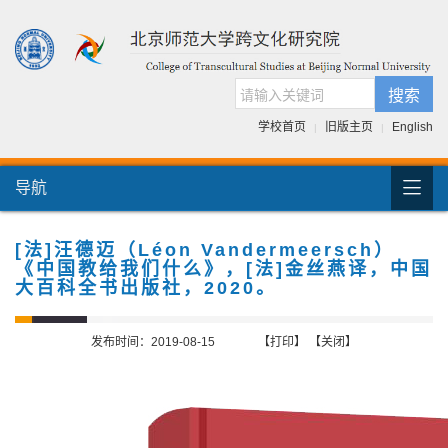
搜索
学校首页
旧版主页
English
|
|

导航
首页
团队介绍
[法]汪德迈（Léon Vandermeersch）
《中国教给我们什么》，[法]金丝燕译，中国
国际交流
大百科全书出版社，2020。
人才培养
发布时间：2019-08-15
【打印】
【关闭】
科研项目
跨文化书库