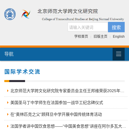
搜索
学校首页
旧版主页
English
|
|

导航
首页
团队介绍
国际学术交流
国际交流
北京师范大学跨文化研究院专家委员会主任王邦维荣获2025年度“汪德迈中国学奖”
人才培养
美国圣马丁中学师生在法国参加一战华工纪念碑仪式
科研项目
在“奥林匹克之父”顾拜旦中学开展中国传统体育活动
跨文化书库
法国学者讲中国饮食思想——“中国美食思想”讲座在阿尔多瓦大学举办