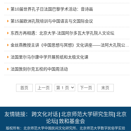
数字跨文化工作站
第10届世界孔子日法国巴黎学术活动：音诗画
第15届欧洲孔院培训与中国语言与文国际会议
东西方再相遇：北京大学-法国阿尔多瓦大学孔院人文论坛
金丝燕教授主讲《中国思想与冥想》文化讲座——法阿大孔院公益活动
法国里尔马尔康中学开展剪纸和太极文化课
法国敦刻尔克五校的中国周活动
首页
上一页
下一页
末页
友情链接：
跨文化对话
|
北京师范大学研究生院
|
北京
论坛
|
敦和基金会
版权所有：北京师范大学中国民间文化研究所、北京师范大学数字民俗学实验