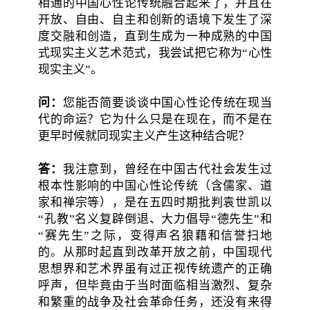
相通的中国心性论传统融合起来了，并且在
开放、自由、自主和创新的语境下发生了深
度交融和创造，直到生成为一种成熟的中国
式现实主义艺术范式，我尝试把它称为“心性
现实主义”。
问：
您能否简要谈谈中国心性论传统在现当
代的命运？它为什么只是在现在，而不是在
更早时候就同现实主义产生这种结合呢？
答：
我注意到，曾经在中国古代社会发生过
根本性影响的中国心性论传统（含儒家、道
家和禅宗等），是在五四时期批判袁世凯以
“孔教”名义复辟倒退、大力倡导“德先生”和
“赛先生”之际，变得声名狼藉和信誉扫地
的。从那时起直到改革开放之前，中国现代
思想界和艺术界虽有过正视传统遗产的正确
呼声，但毕竟由于当时面临相当激烈、复杂
和繁重的战争及社会革命任务，还没有来得