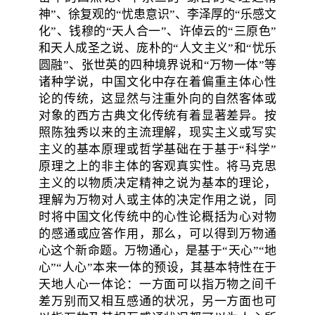
神”、徐复观的“忧患意识”、李泽厚的“乐感文
化”、钱穆的“天人合一”、许倬云的“三原色”
和天人成圣之说、庞朴的“人文主义”和“忧乐
圆融”、张世英的四种境界说和“万物一体”等
诸种学说，中国文化中存在着偏重主体心性
论的传统，这显然与注重外向的自然客体或
对象的西方古典文化传统有着显著差异。按
照陈独秀以来的主流理解，现实主义或写实
主义的基本原理或哲学基础在于基于“科学”
原理之上的非主体的客观真实性。将马克思
主义的以物质决定精神之说为基本的理论，
理解为万物对人或主体的决定作用之说，同
时将中国文化传统中的心性论概括为心对物
的感通或应答作用，那么，可以得到万物通
心这个新命题。万物通心，是基于“天心”“地
心”“人心”本来一体的预设，其基本特性在于
天地人心一体论：一方面可以指万物之间千
差万别而又相互感通的状况，另一方面也可