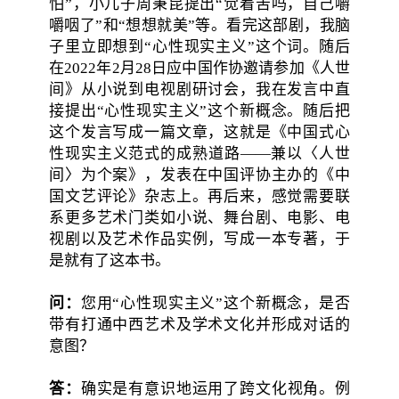
怕”，小儿子周秉昆提出“觉着苦吗，自己嚼
嚼咽了”和“想想就美”等。看完这部剧，我脑
子里立即想到“心性现实主义”这个词。随后
在2022年2月28日应中国作协邀请参加《人世
间》从小说到电视剧研讨会，我在发言中直
接提出“心性现实主义”这个新概念。随后把
这个发言写成一篇文章，这就是《中国式心
性现实主义范式的成熟道路——兼以〈人世
间〉为个案》，发表在中国评协主办的《中
国文艺评论》杂志上。再后来，感觉需要联
系更多艺术门类如小说、舞台剧、电影、电
视剧以及艺术作品实例，写成一本专著，于
是就有了这本书。
问：
您用“心性现实主义”这个新概念，是否
带有打通中西艺术及学术文化并形成对话的
意图？
答：
确实是有意识地运用了跨文化视角。例