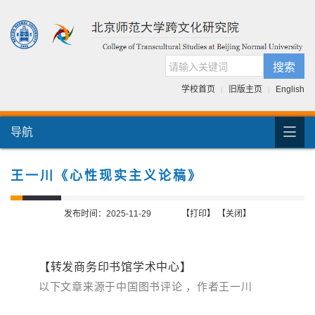
搜索
学校首页
旧版主页
English
|
|

导航
首页
团队介绍
王一川《心性现实主义论稿》
国际交流
发布时间：2025-11-29
【打印】
【关闭】
人才培养
科研项目
【转发商务印书馆学术中心】
以下文章来源于中国图书评论 ，作者王一川
跨文化书库