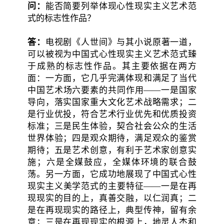
问：
能否简要列举体现心性现实主义艺术范
式的标志性作品？
答：
电视剧《人世间》与其小说原著一道，
可以被视为中国式心性现实主义艺术范式臻
于成熟的标志性作品。其主要依据在两方
面：一方面，它几乎完满体现和满足了当代
中国艺术场六要素的共同作用——一是国家
导向，落实国家重大文化艺术战略需求；二
是行业优投，符合艺术行业优先和优质投资
标准；三是民生体验，契合社会公众的生活
世界体验；四是观众期待，满足观众的鉴赏
期待；五是艺术创意，有利于艺术家创意实
施；六是全媒鼓应，全媒体环境的联合鼓
荡。另一方面，它成功地展现了中国式心性
现实主义美学范式的主要特征——一是在再
现现实的目的上，真善交融，以仁润真；二
是在再现现实的路径上，典型传神，留有余
意；三是在再现现实的根源上，地灵人杰和