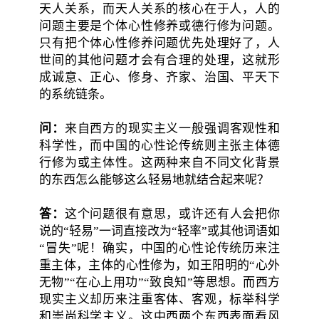
天人关系，而天人关系的核心在于人，人的
问题主要是个体心性修养或德行修为问题。
只有把个体心性修养问题优先处理好了，人
世间的其他问题才会有合理的处理，这就形
成诚意、正心、修身、齐家、治国、平天下
的系统链条。
问：
来自西方的现实主义一般强调客观性和
科学性，而中国的心性论传统则主张主体德
行修为或主体性。这两种来自不同文化背景
的东西怎么能够这么轻易地就结合起来呢？
答：
这个问题很有意思，或许还有人会把你
说的“轻易”一词直接改为“轻率”或其他词语如
“冒失”呢！确实，中国的心性论传统历来注
重主体，主体的心性修为，如王阳明的“心外
无物”“在心上用功”“致良知”等思想。而西方
现实主义却历来注重客体、客观，标举科学
和崇尚科学主义。这中西两个东西表面看风