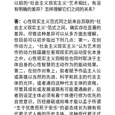
以前的“社会主义现实主义”艺术相比，有没
有明确的差异？怎样理解它们之间的关系？
答：
心性现实主义范式同之前来自苏联的“社
会主义现实主义”范式之间，确实存在显著的
差异。尽管这种差异可以从多方面去理解，
但目前可以初步指出下列几点：第一，在创
作动力上，“社会主义现实主义”认为艺术创
作的动力就蕴藏在客观现实的运动变化本身
之中，心性现实主义则相信也同时取决于主
体自身的心性智慧的主动作为的能动效果。
第二，在创作对象上，前者赋予作品主人公
或英雄以当然的先进、科学和民主的代言主
体的光环，或者通向这种代言主体的资格，
尽管其成长或发展道路有可能遭遇曲折，后
者则设定主体必须有着个体德行修为优先的
自觉意识，历经磨砺或劫难才能以孟子所谓
“生于忧患而死于安乐”的姿态成长为拥有现
代君子式人格的历史主体。这种现代君子式