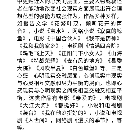
中更贴近人的心灵的层面，主要人物或叙述
者在能动地改变社会现实方面展现出符合理
想范型的强能力或强作为，作品多种多样，
如报告文学《花繁叶茂，倾听花开的声
音》，小说《宝水》，网络小说《寂寞的鲸
鱼》，电影《中国合伙人》《我不是药神》
《我和我的家乡》，电视剧《情满四合院》
《鸡毛飞上天》《正阳门下小女人》《山海
情》《特战荣耀》《去有风的地方》《县委
大院》《风吹半夏》《白色城堡》等。三是
心感—心明现实交融层面，心创现实中现实
与心灵相互交融和尽力平衡的层面，也即心
感现实与心明现实之间既相互交融又相互平
衡，这类作品有电影《亲爱的》，电视剧
《大江大河》《都挺好》，小说和电视剧
《装台》《我在他乡挺好的》，小说和电视
剧《人世间》，网络剧《漫长的季节》，等
等。