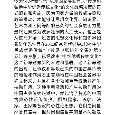
今天说的“新时代”以来国家层面有关“传承和
弘扬中华优秀传统文化”的文化战略决策的正
式颁布和实施，因为国家力量的权威决策和
政策推动，才能够让思想文化界、知识界、
艺术界和民间等酝酿已久的社会多层面力量
最终汇聚成为波澜壮阔的大江长河。也正是
从这时开始，过去的思想文化界和知识界如
张岱年先生等在20世纪90年代倡导过的“中华
民族优秀传统”（参见《张岱年全集》第6
卷）等主张，已经改由“中华优秀传统文化”
这个新命题做新的表述和部署。这个新命题
的出现，让争议和酝酿已久的中国古典传统
的地位和作用名正言顺地在中国社会各界中
确立起来，并且在各个领域重新激活并产生
拉动作用。这种重新激活和产生拉动作用的
中国古典传统热潮中，就包含了复苏的中国
古典心性论传统热，例如儒家、道家、法
家、墨家等各家的心性论思想。它们之间虽
然各有差异，但共同相信哲学的基本问题是