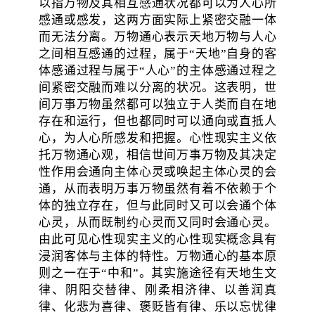
以指万物及其相互感通状况都可以为人心所
感通或感发，这两方面实际上紧密交融一体
而无法分离。万物通心表示天地万物与人心
之间相互感通的过程，属于“天地”自身的客
体感通过程与属于“人心”的主体感通过程之
间紧密交融而难以分离的状况。这表明，世
间万事万物虽然都可以独立于人类而自在地
存在和运行，但也都同时可以通向或直抵人
心，为人心所感发和把握。心性现实主义依
托万物通心观，相信世间万事万物及其决定
性作用会通向主体心灵或唤起主体心灵的会
通，从而表明万事万物虽然有着不依赖于个
体的独立存在，但与此同时又可以会通个体
心灵，从而既制约心灵而又同时会通心灵。
由此可见心性现实主义的心性现实概念具有
浸润客体与主体的特性。万物通心的基本原
则之一在于“中和”。其实施途径有天地生文
律、阴阳交替律、刚柔相济律、以善润真
律、化悲为喜律、褒贬皆有律、乐以忘忧律