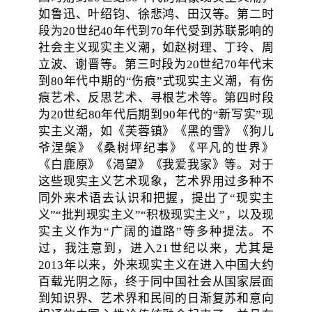
如鲁迅、叶绍钧、徐悲鸿、田汉等。第二时
段为20世纪40年代到70年代受到苏联影响的
社会主义现实主义潮，如赵树理、丁玲、周
立波、谢晋等。第三时段为20世纪70年代末
到80年代中期的“伤痕”式现实主义潮，有伤
痕艺术、反思艺术、寻根艺术等。第四时段
为20世纪80年代后期到90年代的“新写实”现
实主义潮，如《芙蓉镇》《黑的雪》《狗儿
爷涅槃》《桑树坪纪事》《平凡的世界》
《白鹿原》《渴望》《我爱我家》等。对于
这些现实主义艺术现象，艺术界用过多种不
同外来术语去认识和把握，提出了“现实主
义”“批判现实主义”“积极现实主义”，以及现
实主义作为“广阔的道路”等多种提法。不
过，我注意到，进入21世纪以来，尤其是
2013年以来，外来现实主义在进入中国大约
百载光阴之际，终于同中国社会从国家层面
到知识界、艺术界和民间的日渐复苏和意向