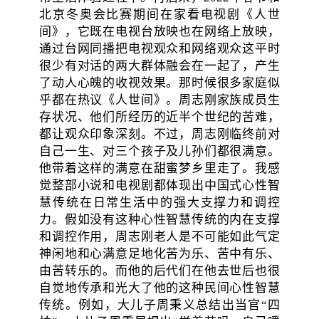
北京冬奥会比赛期间在家看电视剧《人世
间》，它既在电视台放映也在网络上放映，
通过台网同播把电视观众和网络观众这平时
很少有对话的两大群体融会在一起了，产生
了动人心魄的收视效果。那时候很多家庭似
乎都在热议《人世间》。周志刚家族成员生
存状况、他们所经历的近半个世纪的苦难，
都让观众印象深刻。不过，周志刚临终前对
自己一生、对三个孩子及儿孙们都很满意。
他带着这样的满意在甜蜜梦乡里走了。我感
觉整部小说和电视剧都体现出中国式心性智
慧传统在日常生活中的强大支撑力和调控
力。假如没有这种心性智慧传统的内在支撑
和调控作用，周志刚老人是不可能如此气定
神闲地和心满意足地化苦为乐、苦中有乐、
由苦转乐的。而他的后代们在他去世后也很
自觉地传承和光大了他的这种民间心性智慧
传统。例如，大儿子周秉义总结出当官“四