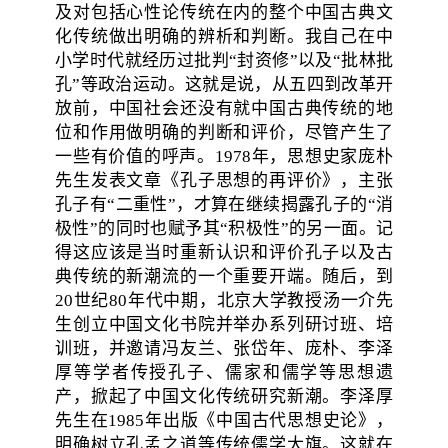
及对包括心性论传统在内的整个中国古典文
化传统做出明确的辨析和判断。我自己在中
小学时代就经历过批判“封资修”以及“批林批
孔”等政治运动。这就是说，从五四到改革开
放前，中国社会还没有就中国古典传统的地
位和作用做明确的判断和评价，尽管产生了
一些有价值的呼声。1978年，思想史家庞朴
先生发表文章《孔子思想的再评价》，主张
孔子有“二重性”，才算在继续揭露孔子的“消
极性”的同时也赋予其“积极性”的另一面。记
得这应该是当时重新认识和评价孔子以及古
典传统的新潮流的一个重要开端。随后，到
20世纪80年代中期，北京大学教授汤一介先
生创立中国文化书院并举办系列研讨班、培
训班，并邀请冯友兰、张岱年、庞朴、李泽
厚等学者传授孔子、儒家和儒学等思想遗
产，掀起了中国文化传统研究新潮。李泽厚
先生在1985年出版《中国古代思想史论》，
明确树立孔孟之道等传统儒学大旗。这就在