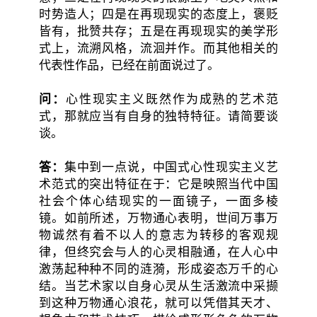
时势造人；四是在再现现实的态度上，褒贬
皆有，批赞共存；五是在再现现实的美学形
式上，流溯风格，流洄并作。而其他相关的
代表性作品，已经在前面说过了。
问：
心性现实主义既然作为成熟的艺术范
式，那就应当有自身的独特特征。请简要谈
谈。
答：
集中到一点说，中国式心性现实主义艺
术范式的突出特征在于：它是映照当代中国
社会个体心结现实的一面镜子，一面多棱
镜。如前所述，万物通心表明，世间万事万
物诚然有着不以人的意志为转移的客观规
律，但终究会与人的心灵相融通，在人心中
激荡起种种不同的涟漪，形成姿态万千的心
结。当艺术家以自身心灵从生活激流中采撷
到这种万物通心浪花，就可以凭借其天才、