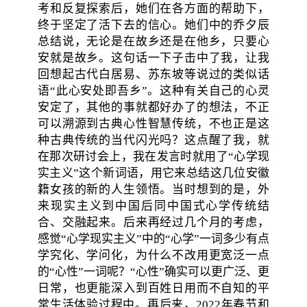
考和反复探索后，她们在各方面的帮助下，
终于坚定了活下去的信心。她们中的乔夕辰
总结说，无论是在故乡还是在他乡，只要心
安就是故乡。这句话一下子击中了我，让我
回想起古代白居易、苏东坡等说过的类似话
语“此心安处即吾乡”。这种有关自己的心灵
安定了，其他的事就都好办了的想法，不正
可以溯源到古典心性智慧传统，不也正是这
种古典传统的当代闪光吗？这点醒了我，就
在那次研讨会上，我在发言时就用了“心学现
实主义”这个新词语，用它来总结这几位安徽
籍女孩的新的人生领悟。当时想到的是，外
来现实主义到中国后同中国式心学传统结
合、交融起来。后来再经过几个月的考虑，
感觉“心学现实主义”中的“心学”一词多少有点
学究化、学问化，为什么不改用更宽泛一点
的“心性”一词呢？“心性”确实可以更广泛、更
日常，也更能深入到百姓日用而不自知的平
常生活体验过程中。再后来，2022年春节和