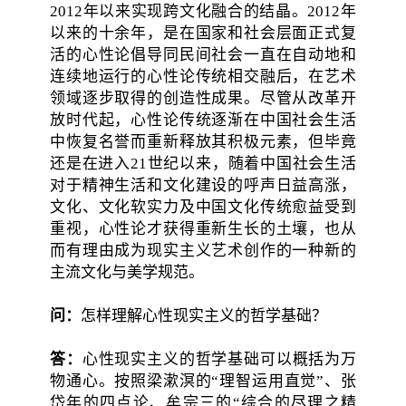
2012年以来实现跨文化融合的结晶。2012年
以来的十余年，是在国家和社会层面正式复
活的心性论倡导同民间社会一直在自动地和
连续地运行的心性论传统相交融后，在艺术
领域逐步取得的创造性成果。尽管从改革开
放时代起，心性论传统逐渐在中国社会生活
中恢复名誉而重新释放其积极元素，但毕竟
还是在进入21世纪以来，随着中国社会生活
对于精神生活和文化建设的呼声日益高涨，
文化、文化软实力及中国文化传统愈益受到
重视，心性论才获得重新生长的土壤，也从
而有理由成为现实主义艺术创作的一种新的
主流文化与美学规范。
问：
怎样理解心性现实主义的哲学基础？
答：
心性现实主义的哲学基础可以概括为万
物通心。按照梁漱溟的“理智运用直觉”、张
岱年的四点论、牟宗三的“综合的尽理之精