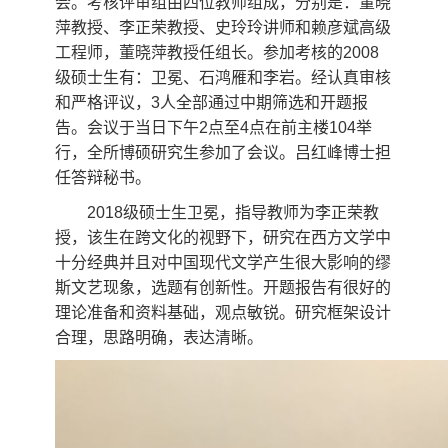
会。考核评审组由四位教师组成，分别是：董晓
数字跨文化工作站
萍教授、李正荣教授、史玲玲讲师和赖彦斌高级
工程师，董晓萍教授任组长。参加考核的
2008
级硕士生有：卫冕、石鸿雁和李岩。经认真审核
和严格评议，
3
人全部通过中期筛选和开题报
告。会议于当日下午
2
点至
4
点在前主楼
104
举
行，全所博硕研究生参加了会议。吕红峰博士担
任答辩秘书。
2018
级硕士生卫冕，指导教师为李正荣教
授，该生在跨文化的视野下，研究在西方文学中
十分经典并且对中国现代文学产生很大影响的缪
斯文艺现象，选题有创新性。开题报告有很好的
理论准备和资料基础，观点敏锐。研究框架设计
合理，思路明确，表达清晰。