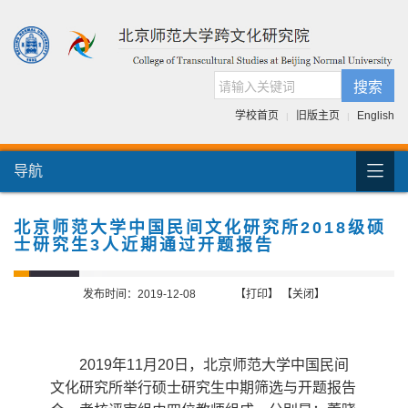
搜索
学校首页
旧版主页
English
|
|

导航
首页
团队介绍
北京师范大学中国民间文化研究所2018级硕
士研究生3人近期通过开题报告
国际交流
人才培养
发布时间：2019-12-08
【打印】
【关闭】
科研项目
2019
年
11
月
20
日
，北京师范大学中国民间
跨文化书库
文化研究所举行硕士研究生中期筛选与开题报告