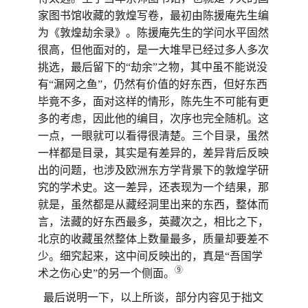
家图书馆收藏的敦煌写卷，最初由陈援庵先生编
为《敦煌劫余录》。陈援庵先生的学问水平固然
很高，但他面对的，是一大堆早已经过多人多次
挑选，最后留下的“劫余”之物，其中虽不能说没
有“漏网之鱼”，仍然有价值的好东西，但好东西
毕竟不多，面对这样的情形，陈先生不可能有更
多的考虑，因此他的编目，次序也完全随机。这
一点，一眼就可以看得很清楚。三个目录，虽然
一样都是目录，其实是有差异的，差异背后反映
出的问题，也涉及欧洲东方学背景下的敦煌学研
究的学术史。这一差异，还表现为一个结果，那
就是，虽然都是从藏经洞里出来的东西，整体而
言，法藏的好东西最多，英藏次之，相比之下，
北京的收藏虽然整体上数量最多，质量却要差不
少。细究起来，这中间反映出的，真是“吾国学
⑨
术之伤心史”的另一个侧面。
最后说明一下，以上所谈，部分内容见于拙文