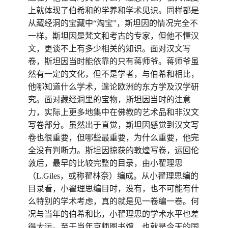
上就体现了伯希和的学养和学术见识。同样都是
从藏经洞的宝藏中“淘宝”，斯坦因的情况完全不
一样。斯坦因是梵文和考古的专家，但他不懂汉
文，更谈不上有多少相关的知识。面对汉文写
卷，斯坦因当时能依靠的只有蒋师爷。蒋师爷虽
然有一定的文化，但不是学者，与伯希和相比，
他哪知道什么学术，遑论欧洲的东方学及汉学研
究。面对藏经洞里的宝物，斯坦因当时的注意
力，实际上更多地集中在佛教的艺术品和非汉文
写卷部分。虽然出于直觉，斯坦因感觉到汉文写
卷也很重要，但哪些最重要，为什么重要，他完
全没有判断力。斯坦因掠获的敦煌写卷，运回伦
敦后，最早的比较完整的目录，由小翟理思
（L.Giles，或称翟林奈）编成。从小翟理思编的
目录看，小翟理思编目时，没有，也不可能有什
么特别的学术考虑，真的就是见一卷编一卷。何
况与当年的伯希和比，小翟理思的学术水平也差
得太远。至于当年京师图书馆，也就是今天的国