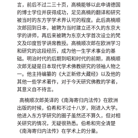
言，前后不过二三十页，高楠能够以此申请德国
的博士学位并获得成功，足见高楠的翻译和研究
被当时的东方学学术界认可的程度。此后高楠顺
次郎回到日本，被聘为当时建立还不久的东京大
学的讲师，再后来被聘为东京大学首次设立的梵
文及印度哲学讲席教授。高楠顺次郎在欧洲学习
和研究的这段经历，成为他一生学术事业的基
础。明治时代的后期到昭和时代的前期，高楠顺
次郎无疑是日本现代学术佛教研究的领袖人物之
一。他主持编纂的《大正新修大藏经》以及他的
其他一些学术著作，对于今天研究佛教的学者，
其意义自不待言。
高楠顺次郎英译的《南海寄归内法传》在欧洲
出版的时候，伯希和不过十八岁，刚进入大学。
他进入东方学研究的圈子虽然还不算久，但对相
关研究的情况，无疑很熟悉。伯希和完全清楚
《南海寄归内法传》在学术上的分量。