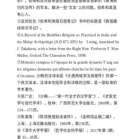
钞》。
伯希和显然很希望在藏经洞里能够发现新的《南海寄
归内法传》的写本，解决一些
“
文本
”
上的问题。
伯希和真是
有心人。
⑤
这封信在《伯希和敦煌石窟笔记》书中的标题是《敦煌藏
经洞访书记》。
⑥A
Record of the Buddhist Religion as Practised in India and
the Malay Archipelago (A.D.671-695)
by I-tsing, translated by
J. Takakusu, with a letter from the Right Hon. Professor F. Max
Müller, Oxford:The Clarendon Press, 1896.
⑦
Mémoire compose à l’époque de la grande dynastie T’ang sur
les religieux éminents qui allèrent chercher la loi dans les pays
d’Occident.
沙畹的法译本是《大唐西域求法高僧传》的第一
个西文译本，法译本包括导言和详细的注释，是一部标准的
学术著作。
⑧
张广达：
《沙畹
——“
第一代全才的汉学家
”
》，《史家史
学与现代学术》，桂林：
广西师范大学出版社，
2008
年，第
134
—
175
页。
⑨
陈寅恪：
《陈垣敦煌劫余录序》，《金明
馆丛稿二编》，
上海：
上海古籍出版社，
1980
年，第
236
页。
⑩
《清华大学学报》（哲学社会科学版），
2017
年第
5
期，
第
33
—
39
页。