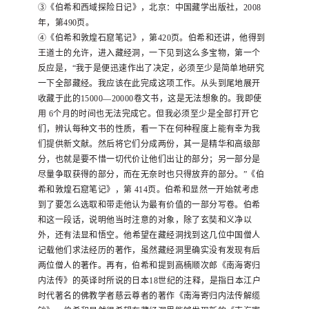
③
《伯希和西域探险日记》，北京：
中国藏学出版社，
2008
年，第
490
页。
④
《伯希和敦煌石窟笔记》，第
420
页。
伯希和还讲，他得到
王道士的允许，进入藏经洞，一下见到这么多宝物，第一个
反应是，
“
我于是便迅速作出了决定，必须至少是简单地研究
一下全部藏经。
我应该在此完成这项工作。
从头到尾地展开
收藏于此的
15000
—
20000
卷文书，这是无法想象的。
我即使
用
6
个月的时间也无法完成它。
但我必须至少是全部打开它
们，辨认每种文书的性质，看一下在何种程度上能有幸为我
们提供新文献。
然后将它们分成两份，其一是精华和高级部
分，也就是要不惜一切代价让他们出让的部分；
另一部分是
尽量争取获得的部分，而在无奈时也只得放弃的部分。
”
《伯
希和敦煌石窟笔记》，第
414
页。
伯希和显然一开始就考虑
到了要怎么选取和带走他认为最有价值的一部分写卷。
伯希
和这一段话，说明他当时注意的对象，除了玄奘和义净以
外，还有法显和悟空。
他希望在藏经洞找到这几位中国僧人
记载他们求法经历的著作，虽然藏经洞里确实没有发现有后
两位僧人的著作。
再有，伯希和提到高楠顺次郎《南海寄归
内法传》的英译时所说的日本
18
世纪的注释，是指日本江户
时代著名的佛教学者慈云尊者的著作《南海寄归内法传解缆