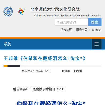
搜索
学校首页
旧版主页
English
|
|

导航
首页
团队介绍
王邦维《伯希和在藏经洞怎么“淘宝”》
国际交流
发布时间：2024-09-10
【打印】
【关闭】
人才培养
科研项目
引自商务印书馆出版学术期刊CSSCI
跨文化书库
伯希和在藏经洞怎么“淘宝”