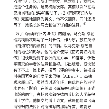
内法传》，仅完成了一部分，就去世了。最终完
成这个任务的，是高楠顺次郎。高楠顺次郎在马
克斯·缪勒的指导和帮助下，把《南海寄归内法
传》完整地翻译为英文，他不仅翻译，同时还撰
⑥
写了一篇很长的导言和做了详细的注释。
为了《南海寄归内法传》的翻译，马克斯·缪勒
给高楠顺次郎写了一封长信，作为序，放在英译
《南海寄归内法传》的书前。以马克斯·缪勒当
时的地位和影响，他的推介使得《南海寄归内法
传》很快就受到了欧洲的东方学、印度学、佛教
学研究的学者的注意和重视。书出版后，很快就
有了不止一篇书评，撰写书评的学者中，包括当
时德国著名的印度学家巴特（A.Barth）。高楠
顺次郎自己，虽然当时还年轻，由此也在欧洲学
术界有了影响。在英译《南海寄归内法传》正式
出版的同年，高楠顺次郎在德国莱比锡大学获得
博士学位。他提交的博士论文，就是他翻译《南
海寄归内法传》时所撰写的那篇导言。这篇导