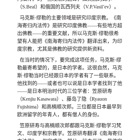
（S.Beal）和俄国的瓦西列夫（V.P.Vasil’ev）。
马克斯·缪勒的主要领域是研究印度宗教。《南
海寄归内法传》是研究印度佛教——有些地方超
出佛教——的重要文献，所以马克斯·缪勒很希
望有人能把《南海寄归内法传》翻译出来，为印
度宗教，尤其是佛教的研究提供新资料。
在当时的情况下，要完成这项任务，马克斯·缪
勒最寄希望的，是日本的学者。这很自然，马克
斯·缪勒当时已经跟日本的学者有了一些联系。
他找到的——或者也可以说是日本学者找到了他
——是日本明治时代的三位学者：笠原研寿
（Kenjiu Kasawara）、藤岛了隐（Ryauon
Fujishima）和高楠顺次郎。三位都是日本最早到
欧洲留学的年青人，都有僧人的身份。
笠原研寿与高楠顺次郎都跟马克斯·缪勒学习梵
文、印度学和宗教学。笠原研寿翻译《南海寄归