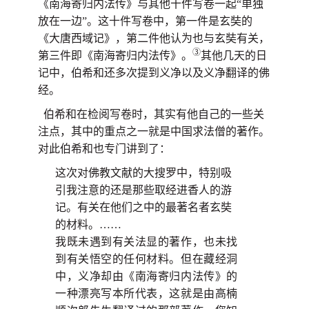
《南海寄归内法传》与其他十件写卷一起“单独
放在一边”。这十件写卷中，第一件是玄奘的
《大唐西域记》
，第二件他认为也与玄奘有关，
③
第三件即《南海寄归内法传》。
其他几天的日
记中，伯希和还多次提到义净以及义净翻译的佛
经。
伯希和在检阅写卷时，其实有他自己的一些关
注点，其中的重点之一就是中国求法僧的著作。
对此伯希和也专门讲到了：
这次对佛教文献的大搜罗中，特别吸
引我注意的还是那些取经进香人的游
记。有关在他们之中的最著名者玄奘
的材料。……
我既未遇到有关法显的著作，也未找
到有关悟空的任何材料。但在藏经洞
中，义净却由《南海寄归内法传》的
一种漂亮写本所代表，这就是由高楠