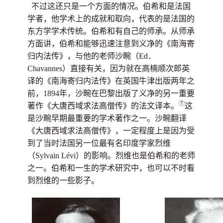
不过这还只是一个方面的情况。伯希和是法国
学者，他学术上的成就和取向，代表的是法国的
东方学学术传统。伯希和有自己的师承。从师承
方面讲，伯希和能够迅速注意到义净的《南海寄
归内法传》，与他的老师沙畹（Ed．
Chavannes）直接有关，因为就在高楠顺次郎英
译的《南海寄归内法传》在英国牛津出版两年之
前，1894年，沙畹在巴黎出版了义净的另一重要
⑦
著作《大唐西域求法高僧传》的法文译本。
这
是沙畹早期最重要的学术著作之一。沙畹翻译
《大唐西域求法高僧传》，一定程度上是因为受
到了当时法国另一位最有名印度学家烈维
（Sylvain Lévi）的影响。烈维也是伯希和的老师
之一。伯希和一生的学术研究中，也可以不时看
到烈维的一些影子。