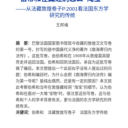
数字跨文化工作站
——从法藏敦煌卷子P.2001看法国东方学
研究的传统
王邦维
摘 要：
巴黎法国国家图书馆现今收藏的敦煌汉文写卷
的第一号，抄写的是中国唐代义净的著作《南海寄归内
法传》。这批写卷，由伯希和在 1908年从敦煌莫高窟
弄走并运回法国。伯希和回到法国后，亲自为这批写卷
做了编目。本文想提出一个此前似乎没有人提出过的问
题：伯希和编目时，为什么会把《南海寄归内法传》编
为第一号呢？是纯出偶然，还是有一定的原因？本文就
此考察伯希和当年在敦煌藏经洞 “淘宝”的细节，认为伯
希和在面对一大堆“宝物”时，很注意这份写卷，这与伯
希和个人的学术背景有关，更与法国的东方学研究的传
统有关。
关键词：
伯希和 法藏敦煌写卷子 法国东方学传统