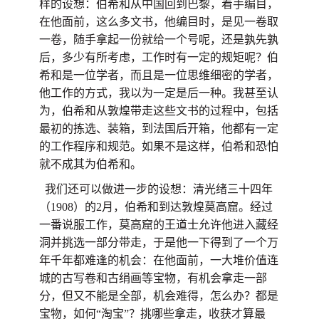
样的设想：伯希和从中国回到巴黎，着手编目，
在他面前，这么多文书，他编目时，是见一卷取
一卷，随手拿起一份就给一个号呢，还是孰先孰
后，多少有所考虑，工作时有一定的规矩呢？伯
希和是一位学者，而且是一位思维细密的学者，
他工作的方式，我以为一定是后一种。我甚至认
为，伯希和从敦煌带走这些文书的过程中，包括
最初的拣选、装箱，到法国后开箱，他都有一定
的工作程序和规范。如果不是这样，伯希和恐怕
就不成其为伯希和。
我们还可以做进一步的设想：清光绪三十四年
（1908）的2月，伯希和到达敦煌莫高窟。经过
一番说服工作，莫高窟的王道士允许他进入藏经
洞并挑选一部分带走，于是他一下得到了一个万
年千年都难逢的机会：在他面前，一大堆价值连
城的古写卷和古绢画等宝物，有机会拿走一部
分，但又不能是全部，机会难得，怎么办？都是
宝物，如何“淘宝”？挑哪些拿走，收获才算最