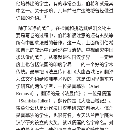
他培养出的学生，有的非常杰出，伯希和就是其
中之一。关于沙畹，几年前张广达教授曾经做过
⑧
详细的介绍。
除了义净的著作，在检阅和挑选藏经洞文物主
要是写卷的过程中，伯希和很注意的还有玄奘等
所有中国求法僧的著作。这一点，上面所引伯希
和自己的叙述中已经说得很清楚。重视研究中国
求法僧的著作，从来就是法国汉学界——一定程
度上也包括法国的印度学界——的一个好的学术
传统。最早把
《法显传》
和《大唐西域记》翻译
为法文介绍给欧洲学术界的，就是法国早期东方
学研究的两位学者，一位是雷慕沙（Abel
Rémusat），翻译的是《法显传》；一位是儒莲
（Stanislas Julien），翻译的是《大唐西域记》。
雷慕沙公认是近代法国汉学研究的创始人。儒莲
是雷慕沙的学生，也很有名。今天法兰西学院为
汉学研究设立的大奖，就以儒莲的名字命名。对
于伯希和而言，他们都是自己需要追随的前辈。