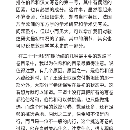
排在伯希和汉文写卷的第一号，其中有偶然的
因素，也有必然的成分。
这件事，虽然看起来
不算要紧，但细细讲来，却与当时英国、法国
乃至欧洲的东方学的学术研究和学术史有关。
问题虽小，但以小而见大，可以增加我们对敦
煌研究最初情况的了解。
其中的细节，其实也
可以说是敦煌学学术史的一部分。
在二十个世纪前期所编的几种最主要的敦煌写
卷目录中，我以为伯希和的目录最值得注意。说
值得注意，有几个原因。原因之一，是伯希和进
入藏经洞时，除了王道士取走交付斯坦因的那一
部分外，大部分写卷还保留在最初的状态中。这
看照片就可以知道。王道士没打算把所有的写卷
都给伯希和，伯希和可以做挑选，也只能做挑
选。而这个时候的敦煌写卷，数量还多，还有足
够的挑选余地。原因之二是，伯希和不仅是内
行，而且是一位不一般的内行，这个挑选写卷的
过程，他在当时关心什么，注意什么，很大程度