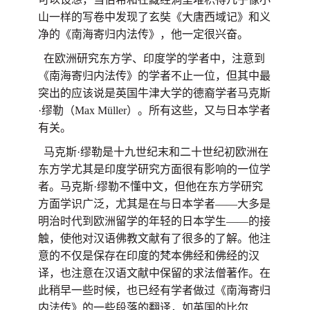
山一样的写卷中发现了玄奘《大唐西域记》和义
净的《南海寄归内法传》，他一定很兴奋。
在欧洲研究东方学、印度学的学者中，注意到
《南海寄归内法传》的学者不止一位，但其中最
突出的应该说是英国牛津大学的德裔学者马克斯
·缪勒（Max Müller）。所有这些，又与日本学者
有关。
马克斯·缪勒是十九世纪末和二十世纪初欧洲在
东方学尤其是印度学研究方面很有影响的一位学
者。马克斯·缪勒不懂中文，但他在东方学研究
方面学识广泛，尤其是在与日本学者——大多是
明治时代到欧洲留学的年轻的日本学生——的接
触，使他对汉语佛教文献有了很多的了解。他注
意的不仅是保存在印度的梵本佛经和佛经的汉
译，也注意在汉语文献中保留的求法僧著作。在
此稍早一些时候，也已经有学者做过《南海寄归
内法传》的一些段落的翻译，如英国的比尔