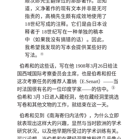
顺次郎先生翻译过的那部著作。您知
道，义净著作的现有文本并非是无可
指责的，高楠先生颇有成效地使用了
18世纪写成的注释。它们是由日本诠
释者于 18世纪写在一种单独的稿本
中（如果我没有搞错的话）。因此，
我希望我发现的写本会提供某些好的
④
写法。
伯希和的这些话，写在他 1908年3月26日给法
国西域国际考察委员会主席，也是伯希和担任
这次考察任务的推荐人塞纳（E.Senart）——当
⑤
时法国很有名的一位印度学家——的信中。
伯希和 3月 3日进入藏经洞，他在藏经洞里挑选
写卷和其他文物的工作，就结束在这一天。
伯希和见到《南海寄归内法传》，为什么立即
就表现出这样大的兴趣，显然与当时欧洲的学术
研究状况，以及他早期所受过的学术训练有关。
可以设想，当伯希和在藏经洞里堆积得几乎像小