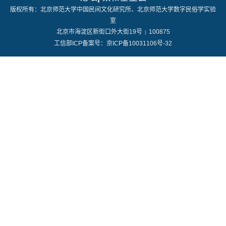
数字跨文化工作站
版权所有：北京师范大学中国民间文化研究所、北京师范大学数字民俗学实验
室
北京市海淀区新街口外大街19号
100875
|
工信部ICP备案号：京ICP备10031106号-32