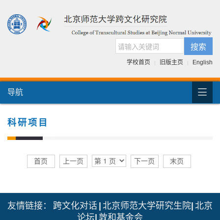
搜索
学校首页
旧版主页
English
|
|

导航
首页
团队介绍
科研项目
国际交流
人才培养
首页
上一页
下一页
末页
科研项目
跨文化书库
友情链接：
跨文化对话
|
北京师范大学研究生院
|
北京
论坛
|
敦和基金会