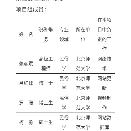
数字跨文化工作站
项目组成员：
在本项
职称
/
职
专业
所在单
目中负
姓 名
务
领域
位
责的工
作
高级工
民俗
北京师
网络技
赖彦斌
程师
学
范大学
术
民俗
北京师
网站更
吕红峰
博 士
学
范大学
新
民俗
北京师
视频制
罗
珊
博士生
学
范大学
作
民俗
北京师
网站数
柯
勇
硕士生
学
范大学
据库