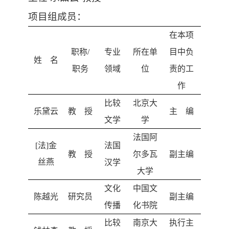
数字跨文化工作站
项目组成员：
在本项
职称
/
专业
所在单
目中负
姓 名
职务
领域
位
责的工
作
比较
北京大
乐黛云
教 授
主 编
文学
学
法国阿
[
法
]
金
法国
教 授
尔多瓦
副主编
丝燕
汉学
大学
文化
中国文
陈越光
研究员
副主编
传播
化书院
比较
南京大
执行主