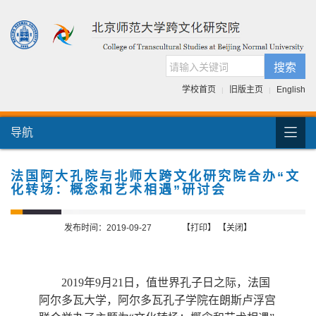
搜索
学校首页
旧版主页
English
|
|

导航
首页
团队介绍
法国阿大孔院与北师大跨文化研究院合办“文
化转场：概念和艺术相遇”研讨会
国际交流
人才培养
发布时间：2019-09-27
【打印】
【关闭】
科研项目
2019年9月21
日，值世界孔子日之际，法国
跨文化书库
阿尔多瓦大学，阿尔多瓦孔子学院在朗斯卢浮宫