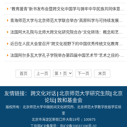
数字跨文化工作站
“教育援青”新书发布会暨跨文化中国学与铸牢中华民族共同体意识研讨会在京举行
青海师范大学与北京师范大学联合举办“高原科学与可持续发展研究院、北京师范大学跨文化研究院战略合作协议签订仪式暨重大项目启动会”
法国阿大孔院与北师大跨文化研究院合办“文化转场：概念和艺术相遇”研讨会
近日在人民大会堂召开“跨文化视野下的中国优秀传统文化教育与传承 暨《钟敬文全集》出版与钟敬文学术文化思想座谈会”
法国阿尔多瓦大学孔子学院举办第四届中国艺术节“艺术之目的-东西方文化的转场”国际研讨会
首页
上一页
下一页
末页
友情链接：
跨文化对话
|
北京师范大学研究生院
|
北京
论坛
|
敦和基金会
版权所有：北京师范大学中国民间文化研究所、北京师范大学数字民俗学实验
室
北京市海淀区新街口外大街19号
100875
|
工信部ICP备案号：京ICP备10031106号-32