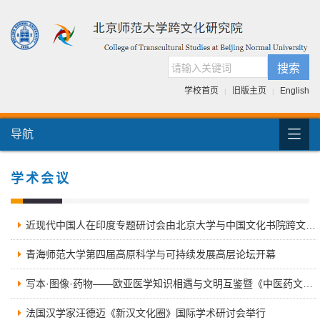
搜索
学校首页
旧版主页
English
|
|

导航
首页
团队介绍
学术会议
国际交流
近现代中国人在印度专题研讨会由北京大学与中国文化书院跨文化联办
人才培养
青海师范大学第四届高原科学与可持续发展高层论坛开幕
科研项目
写本·图像·药物——欧亚医学知识相遇与文明互鉴暨《中医药文化》第十五届学术工作坊会议综述
跨文化书库
法国汉学家汪德迈《新汉文化圈》国际学术研讨会举行