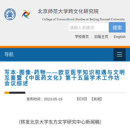
搜索
学校首页
旧版主页
English
|
|

导航
首页
团队介绍
写本·图像·药物——欧亚医学知识相遇与文明
互鉴暨《中医药文化》第十五届学术工作坊
国际交流
会议综述
人才培养
发布时间：2023-05-19
【打印】
【关闭】
科研项目
跨文化书库
（转发北京大学东方文学研究中心
新闻稿
）