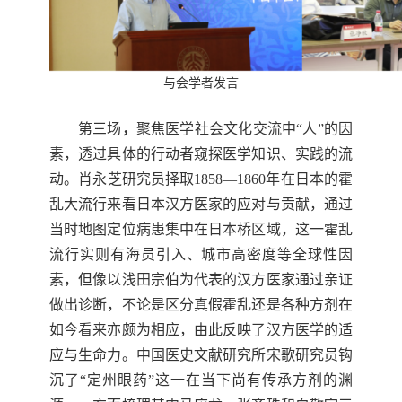
与会学者发言
第三场
，
聚焦
医学社会文化交流中
“
人
”
的因
素，透过具体的行动者窥探医学知识、实践的流
动。肖永芝研究员择取
1858—1860
年在日本的霍
乱大流行来看日本汉方医家的应对与贡献，通过
当时地图定位病患集中在日本桥区域，这一霍乱
流行实则有海员引入、城市高密度等全球性因
素，但像以浅田宗伯为代表的汉方医家通过亲证
做出诊断，不论是区分真假霍乱还是各种方剂在
如今看来亦颇为相应，由此反映了汉方医学的适
应与生命力。中国医史文献研究所宋歌研究员钩
沉了
“
定州眼药
”
这一在当下尚有传承方剂的渊