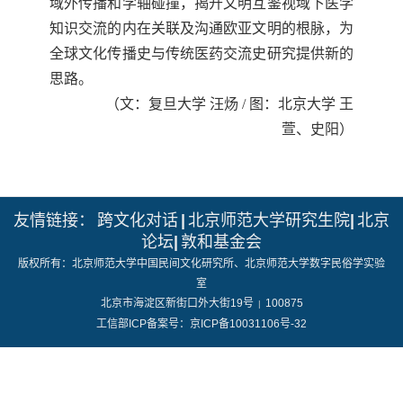
域外传播和学轴碰撞，揭开文明互鉴视域下医学
知识交流的内在关联及沟通欧亚文明的根脉，为
全球文化传播史与传统医药交流史研究提供新的
思路。
（
文：复旦大学
汪炀
/
图：北京大学
王
萱、史阳
）
友情链接：
跨文化对话
|
北京师范大学研究生院
|
北京
论坛
|
敦和基金会
版权所有：北京师范大学中国民间文化研究所、北京师范大学数字民俗学实验
室
北京市海淀区新街口外大街19号
100875
|
工信部ICP备案号：京ICP备10031106号-32