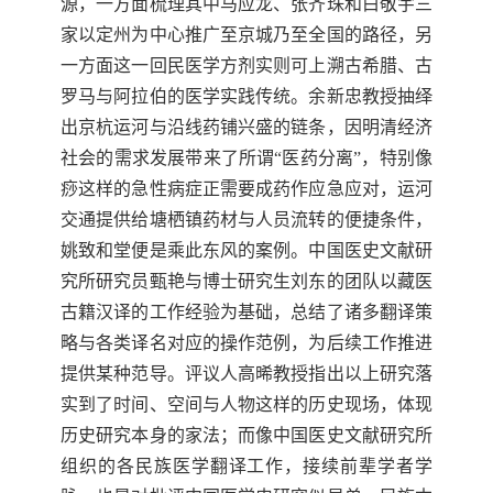
源，一方面梳理其中马应龙、
张齐珠和白敬宇三
家以定州为中心推广至京城乃至全国的路径，另
一方面这一回民医学方剂实则可上溯古希腊、古
罗马与阿拉伯的医学实践传统。余新忠教授抽绎
出京杭运河与沿线药铺兴盛的链条，因明清经济
社会的需求发展带来了所谓
“
医药分离
”
，特别像
痧这样的急性病症正需要成药作应急应对，运河
交通提供给塘栖镇药材与人员流转的便捷条件，
姚致和堂便是乘此东风的案例。中国医史文献研
究所研究员甄艳与博士研究生刘东的团队以藏医
古籍汉译的工作经验为基础，总结了诸多翻译策
略与各类译名对应的操作范例，为后续工作推进
提供某种范导。评议人高晞教授指出
以上研究落
实到了时间、空间与人物这样的历史现场，体现
历史研究本身的家法；而像中国医史文献研究所
组织的各民族医学翻译工作，接续前辈学者学