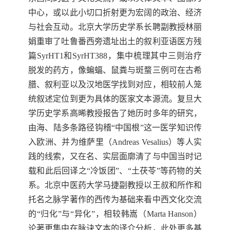
中心，或以此小切口折射更为宏阔的政治、经济
与社会互动。北京大学历史学系长聘副教授林丽
娟重审了吐鲁番西旁遗址出土的叙利亚语医方残
篇
SyrHT1
和
SyrHT388
，集中梳理其中三则治疗
脱发的药方，像蝙蝠、鼠粪与斑蝥三例可在古希
腊、叙利亚以及汉地医学找到对应，相较前人笼
统叙述定位到更为具
体的医家文本源流。复旦大
学历史学系高晞教授报告了她历时多年的研究，
由海、陆多条路径钩稽
“
中国根
”
这一医学知识传
入欧洲、并为维萨里（
Andreas Vesalius
）等人实
践的线索，又在名、实层面廓清了与中国当时记
载和此后回译之
“
冷饭团
”
、
“
土茯苓
”
等药物的关
系。北京中医药大学马捷副教授以王叔和所作和
托名之脉学著作的西传为基础来看中西文化交流
的
“
归化
”
与
“
异化
”
，相较韩嵩（
Marta Hanson
）
论著更集中在脉诀文本的译介分析，此处更多基