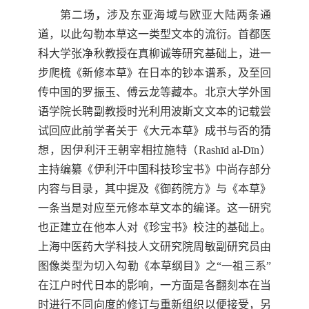
第二场
，
涉及东亚海域与欧亚大陆两条通
道，以此勾勒本草这一类型文本的流衍。首都医
科大学张净秋教授在真柳诚等研究基础上，进一
步爬梳《新修本草》在日本的钞本谱系，及至回
传中国的罗振玉、傅云龙等藏本。北京大学外国
语学院长聘副教授时光利用波斯文文本的记载尝
试回应此前学者关
于《大元本草》成书与否的猜
想，因伊利汗王朝宰相拉施特（
Rashīd al-Dīn
）
主持编纂《伊利汗中国科技珍宝书》中尚存部分
内容与目录，其中提及《御药院方
》与《本草》
一条当是对应至元修本草文本的编译。这一研究
也正建立在他本人对《珍宝书》校注的基础上。
上海中医药大学科技人文研究院周敏副研究员由
图像类型为切入勾勒《本草纲目》之
“
一祖三系
”
在江户时代日本的影响，一方面是各翻刻本在当
时进行不同向度的修订与重新组织以便接受，另