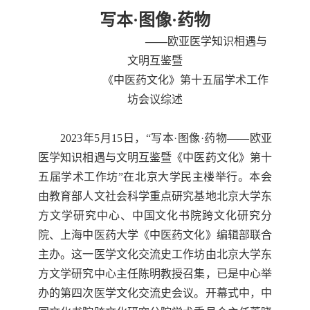
数字跨文化工作站
写本·图像·药物
——
欧亚医学知识相遇与
文明互鉴
暨
《中医药文化》第十五届学术工作
坊会议综述
2023
年
5
月
15
日，
“
写本
·
图像
·
药物
——
欧亚
医学知识相遇与文明互鉴暨《中医药文化》第十
五届学术工作坊
”
在北京大学民主楼举行。本会
由教育部人文社会科学重
点研究基地北京大学东
方文学研究中心、中国文化书院跨文化研究分
院、
上海中医药大学《中医药文化》编辑部联合
主办。这一医学文化交流史工作坊由北京大学东
方文学研究中心主任陈明教授召集，已是中心举
办的第四次医学文化交流史会议。开
幕式中，中