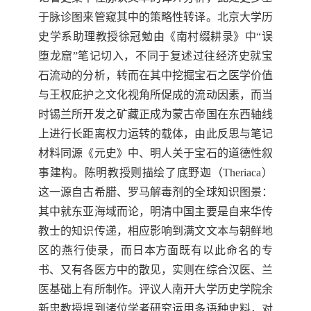
于脉诊图来管窥其中的策略性转译。北京大学历
史学系助理教授徐冠勉由《南村
缀耕录》中
“
误
堕龙窟
”
笔记切入，不同于复述过往经济史就宝
石流动的分析，转而在其中挖掘宝石之医学价值
与王权庇护之文化视角所促成的流动因素，而当
时锡兰所开发之矿藏正成为蒙古帝国在东西轴线
上进行长距离权力运转的载体，由此反思与笔记
材料同源《元史》中、明人关于宝石的道德性叙
事建构。陈明教授则描绘了底野迦（
Theriaca
）
这一源自古希腊、罗马解毒剂的全球知识图景：
其中就东亚海域而论，明清中国主要是自来华传
教士的知识传递，相应影响到满文文本与朝鲜地
区的燕行使录，而日本方面既有以此命名的专
书、又有各医方中的散见，实则在
综合汉医、兰
医基础上有所制作。评议人南开大学历史学院余
新忠教授提到诸位学者研究运用多语种史料，对