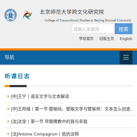
搜索
学校首页
旧版主页
English
|
|

导航
首页
团队介绍
听课日志
国际交流
[中]王宁丨语言文字与文本解读
人才培养
[中]王邦维丨第一节 譬喻经、譬喻文学与譬喻师：文本怎么创造与传承？（一）
科研项目
[法]法宝丨第一节 早期佛教中的我与非我
跨文化书库
[法]Antoine Compagnon丨抵抗诠释